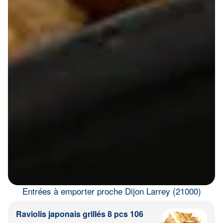
Entrées à emporter proche Dijon Larrey (21000)
Raviolis japonais grillés 8 pcs 106