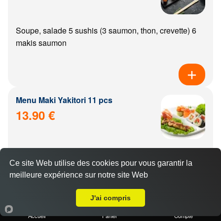
Soupe, salade 5 sushis (3 saumon, thon, crevette) 6
makis saumon
Menu Maki Yakitori 11 pcs
13.90 €
Soupe, salade, riz 6 makis saumon 5 yakitoris (poulet,
Ce site Web utilise des cookies pour vous garantir la
boulette de poulet, aile de poulet, boeuf, boeuf from...
meilleure expérience sur notre site Web
A Emporter sur Dijon Larrey
J'ai compris
Accueil
Panier
Compte