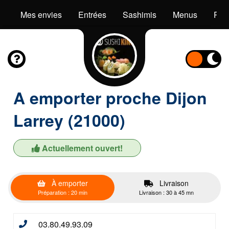
Mes envies
Entrées
Sashimis
Menus
Pok
A emporter proche Dijon
Larrey (21000)
Actuellement ouvert!
À emporter
Livraison
Préparation : 20 min
Livraison : 30 à 45 mn
03.80.49.93.09