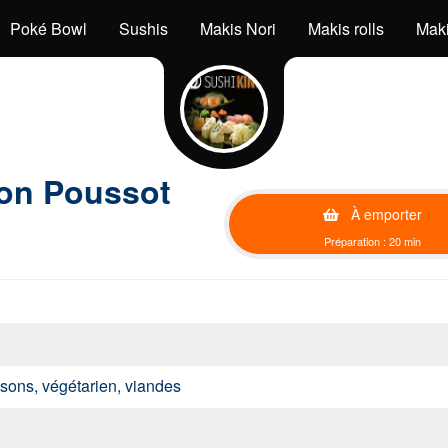
Poké Bowl
Sushis
Makis Nori
Makis rolls
Mak
jon Poussot
À emporter
Préparation : 20 min
issons, végétarien, viandes