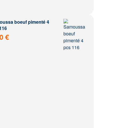
ussa boeuf pimenté 4
116
0 €