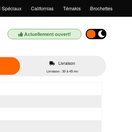
i Spéciaux
Californias
Témakis
Brochettes
Bob
Actuellement ouvert!
Livraison
Livraison : 30 à 45 mn