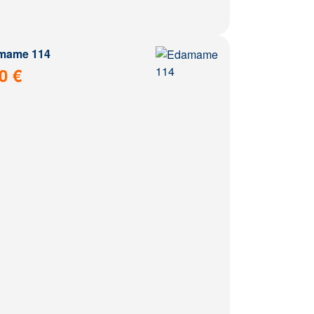
mame 114
0 €