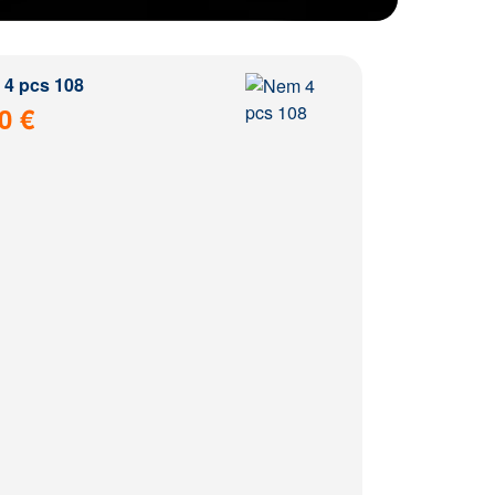
4 pcs 108
0 €