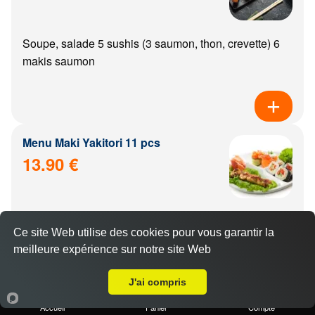
Soupe, salade 5 sushis (3 saumon, thon, crevette) 6
makis saumon
Menu Maki Yakitori 11 pcs
13.90 €
Soupe, salade, riz 6 makis saumon 5 yakitoris (poulet,
Ce site Web utilise des cookies pour vous garantir la
boulette de poulet, aile de poulet, boeuf, boeuf from...
meilleure expérience sur notre site Web
A Emporter sur Fauverney
J'ai compris
Accueil
Panier
Compte