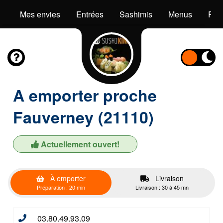
Mes envies
Entrées
Sashimis
Menus
Pok
A emporter proche
Fauverney (21110)
Actuellement ouvert!
À emporter
Livraison
Préparation : 20 min
Livraison : 30 à 45 mn
03.80.49.93.09