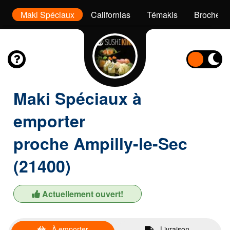
ls
Maki Spéciaux
Californias
Témakis
Brochette
Maki Spéciaux à
emporter
proche Ampilly-le-Sec
(21400)
Actuellement ouvert!
À emporter
Livraison