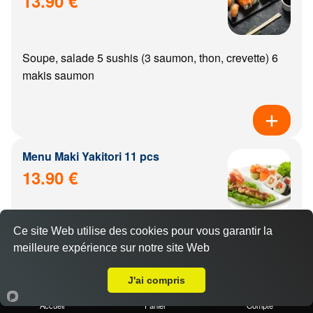
13.90 €
Soupe, salade 5 sushis (3 saumon, thon, crevette) 6
makis saumon
Menu Maki Yakitori 11 pcs
13.90 €
Ce site Web utilise des cookies pour vous garantir la
Soupe, salade, riz 6 makis saumon 5 yakitoris (poulet,
meilleure expérience sur notre site Web
boulette de poulet, aile de poulet, boeuf, boeuf from...
A Emporter sur Ampilly-le-Sec
J'ai compris
Accueil
Panier
Compte