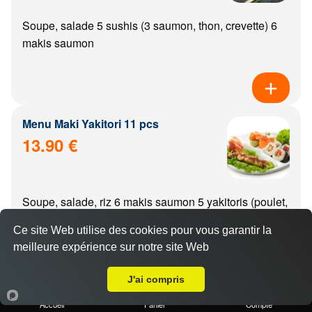
Soupe, salade 5 sushis (3 saumon, thon, crevette) 6
makis saumon
Menu Maki Yakitori 11 pcs
13.90 €
Soupe, salade, riz 6 makis saumon 5 yakitoris (poulet,
boulette de poulet, aile de poulet, boeuf, boeuf from...
Ce site Web utilise des cookies pour vous garantir la
meilleure expérience sur notre site Web
A Emporter sur Bretenière
J'ai compris
Menu california Yakitori 11 pcs
Accueil
Panier
Compte