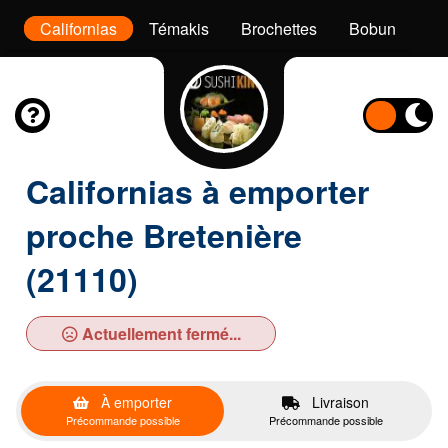
x
Californias
Témakis
Brochettes
Bobun
De
Californias à emporter
proche Bretenière
(21110)
Actuellement fermé...
À emporter
Livraison
Précommande possible
Précommande possible