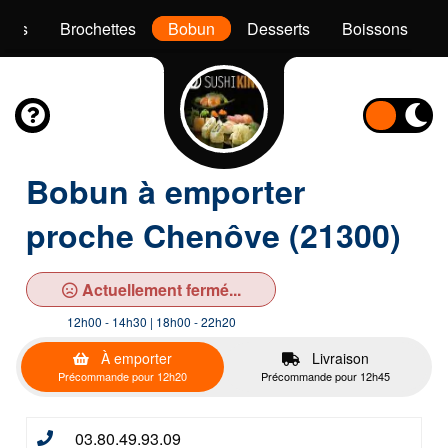
akis
Brochettes
Bobun
Desserts
Boissons
Bobun à emporter
proche Chenôve (21300)
Actuellement fermé...
12h00 - 14h30 | 18h00 - 22h20
À emporter
Livraison
Précommande pour 12h20
Précommande pour 12h45
03.80.49.93.09