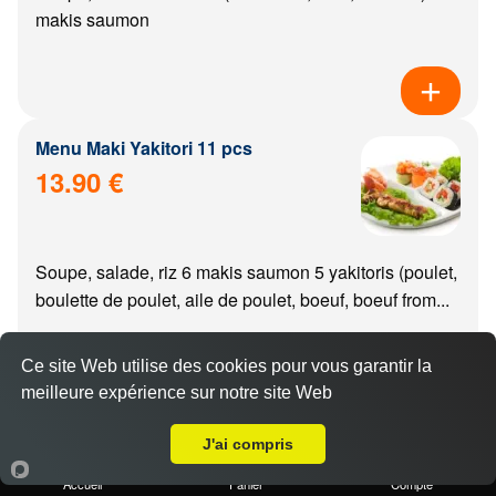
makis saumon
Menu Maki Yakitori 11 pcs
13.90 €
Soupe, salade, riz 6 makis saumon 5 yakitoris (poulet,
boulette de poulet, aile de poulet, boeuf, boeuf from...
Ce site Web utilise des cookies pour vous garantir la
meilleure expérience sur notre site Web
A Emporter sur Chenôve
Menu california Yakitori 11 pcs
J'ai compris
14.90 €
Accueil
Panier
Compte