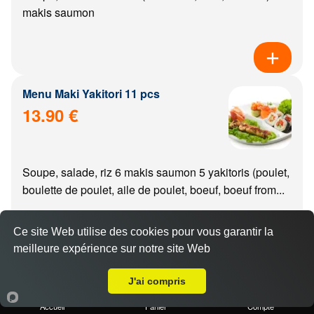
makis saumon
Menu Maki Yakitori 11 pcs
13.90 €
Soupe, salade, riz 6 makis saumon 5 yakitoris (poulet,
boulette de poulet, aile de poulet, boeuf, boeuf from...
Ce site Web utilise des cookies pour vous garantir la
meilleure expérience sur notre site Web
A Emporter sur Crimolois
Menu california Yakitori 11 pcs
J'ai compris
14.90 €
Accueil
Panier
Compte