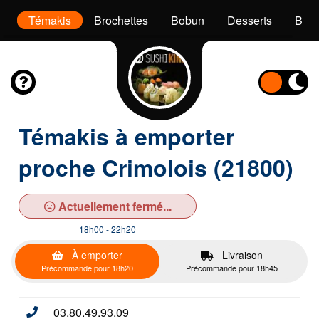
as
Témakis
Brochettes
Bobun
Desserts
Bois
Témakis à emporter
proche Crimolois (21800)
Actuellement fermé...
18h00 - 22h20
À emporter
Livraison
Précommande pour 18h20
Précommande pour 18h45
03.80.49.93.09