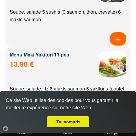
Soupe, salade 5 sushis (3 saumon, thon, crevette) 6
makis saumon
Menu Maki Yakitori 11 pcs
13.90 €
Soupe, salade, riz 6 makis saumon 5 yakitoris (poulet,
boulette de poulet, aile de poulet, boeuf, boeuf from...
Ce site Web utilise des cookies pour vous garantir la
meilleure expérience sur notre site Web
A Emporter sur Dijon Foire
J'ai compris
Menu california Yakitori 11 pcs
Accueil
Panier
Compte