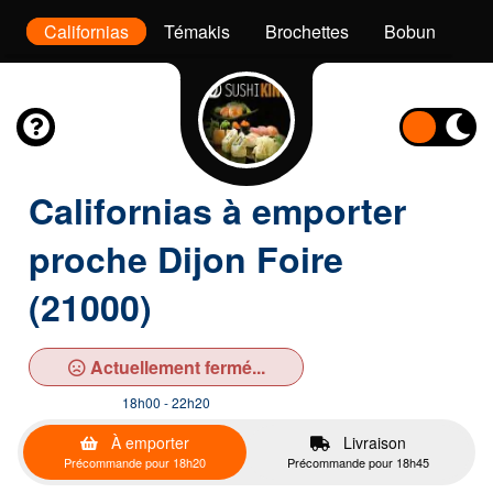
x
Californias
Témakis
Brochettes
Bobun
De
Californias à emporter
proche Dijon Foire
(21000)
Actuellement fermé...
18h00 - 22h20
À emporter
Livraison
Précommande pour 18h20
Précommande pour 18h45