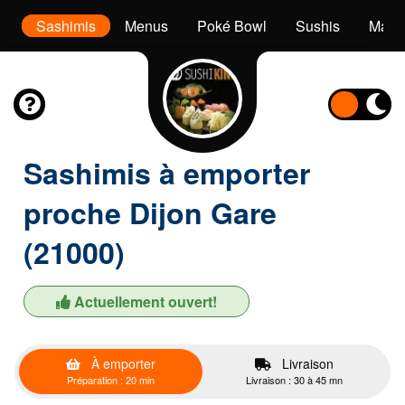
es
Sashimis
Menus
Poké Bowl
Sushis
Makis
Sashimis à emporter
proche Dijon Gare
(21000)
Actuellement ouvert!
À emporter
Livraison
Préparation : 20 min
Livraison : 30 à 45 mn