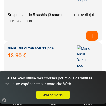
Soupe, salade 5 sushis (3 saumon, thon, crevette) 6
makis saumon
Menu Maki Yakitori 11 pcs
13.90 €
Soupe, salade, riz 6 makis saumon 5 yakitoris (poulet,
Ce site Web utilise des cookies pour vous garantir la
boulette de poulet, aile de poulet, boeuf, boeuf from...
meilleure expérience sur notre site Web
A Emporter sur Dijon Gare
J'ai compris
Accueil
Panier
Compte