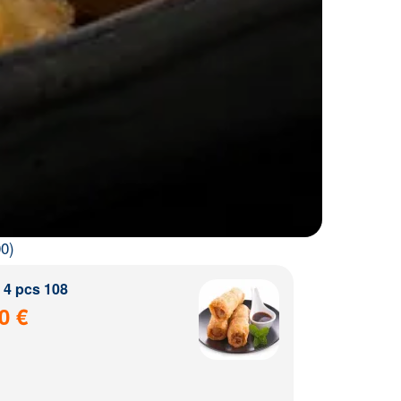
0)
4 pcs 108
0 €