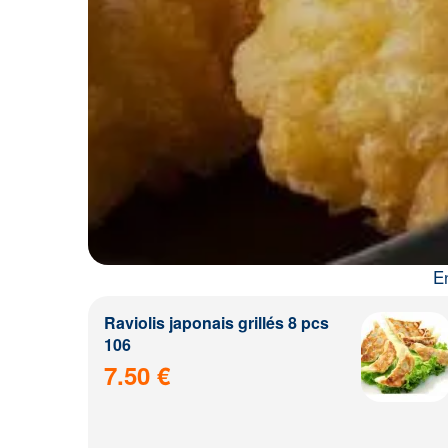
E
Raviolis japonais grillés 8 pcs
106
7.50 €