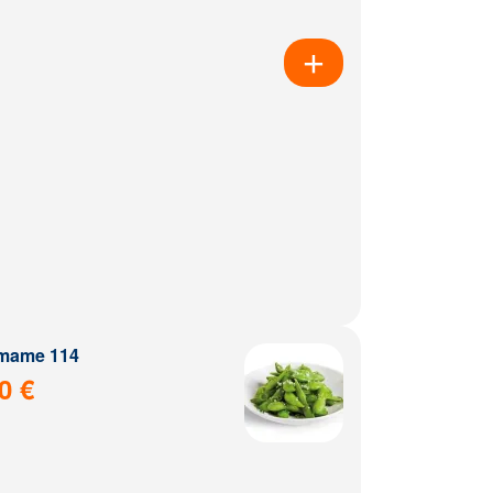
mame 114
0 €