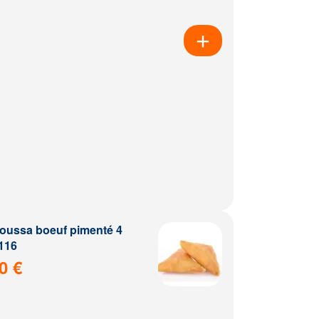
ussa boeuf pimenté 4
116
0 €