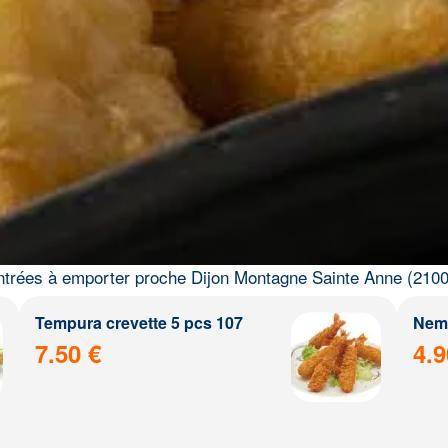
ntrées à emporter proche Dijon Montagne Sainte Anne (2100
Tempura crevette 5 pcs 107
Nem 
7.50 €
4.9