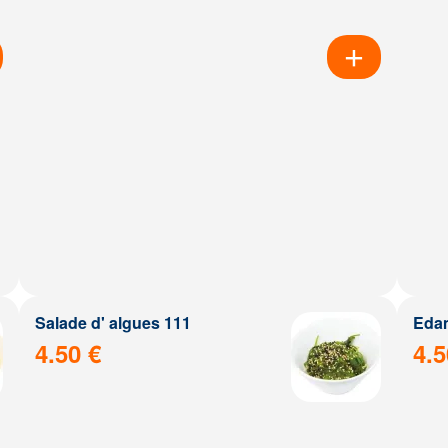
Salade d' algues 111
Eda
4.50 €
4.5