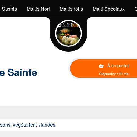
Sushis
Makis Nori
Makis rolls
Maki Spéciaux
C
À emporter
e Sainte
Préparation : 20 min
issons, végétarien, viandes