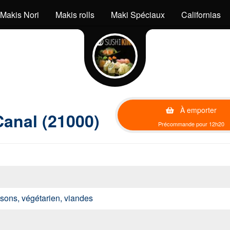
Makis Nori
Makis rolls
Maki Spéciaux
Californias
À emporter
Canal (21000)
Précommande pour 12h20
issons, végétarien, viandes