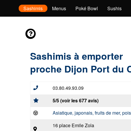
Entrées
Sashimis
Menus
Poké Bowl
Sushis
Sashimis à emporter
proche Dijon Port du 
03.80.49.93.09
5/5 (voir les 677 avis)
Asiatique, japonais, fruits de mer, po
16 place Emile Zola