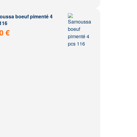
ussa boeuf pimenté 4
116
0 €