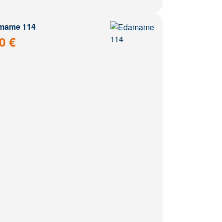
mame 114
0 €