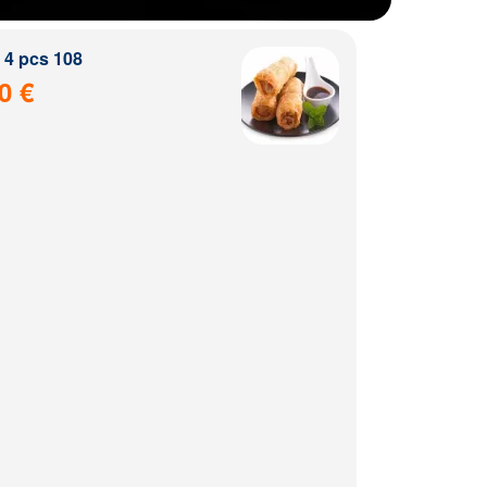
4 pcs 108
0 €