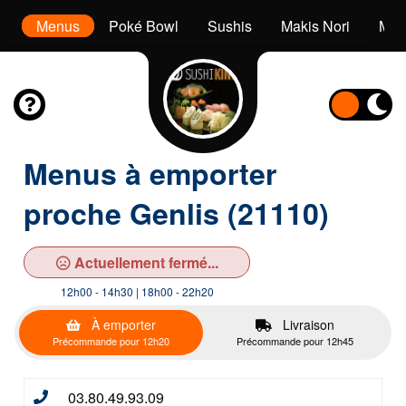
s
Menus
Poké Bowl
Sushis
Makis Nori
Maki
Menus à emporter
proche Genlis (21110)
Actuellement fermé...
12h00 - 14h30 | 18h00 - 22h20
À emporter
Livraison
Précommande pour 12h20
Précommande pour 12h45
03.80.49.93.09