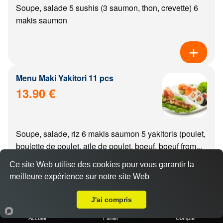
Soupe, salade 5 sushis (3 saumon, thon, crevette) 6
makis saumon
Menu Maki Yakitori 11 pcs
13.90 €
Soupe, salade, riz 6 makis saumon 5 yakitoris (poulet,
boulette de poulet, aile de poulet, boeuf, boeuf from...
Ce site Web utilise des cookies pour vous garantir la
meilleure expérience sur notre site Web
A Emporter sur Genlis
J'ai compris
Menu california Yakitori 11 pcs
14.90 €
Accueil
Panier
Compte