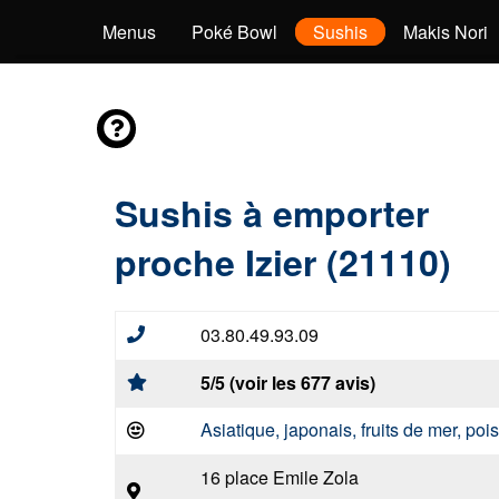
Sashimis
Menus
Poké Bowl
Sushis
Makis Nori
Sushis à emporter
proche Izier (21110)
03.80.49.93.09
5/5 (voir les 677 avis)
Asiatique, japonais, fruits de mer, po
16 place Emile Zola