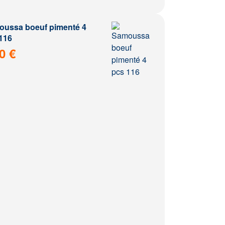
ussa boeuf pimenté 4
116
0 €