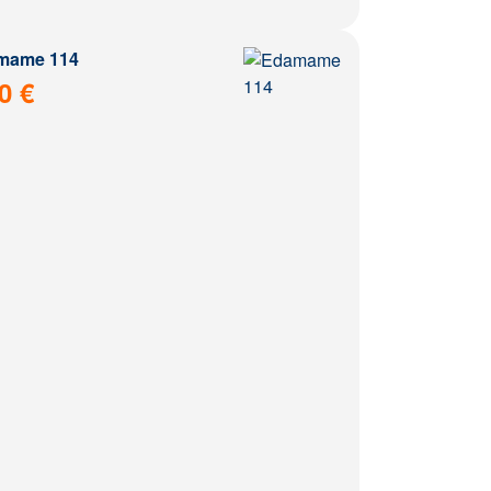
mame 114
0 €