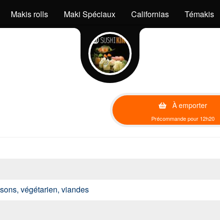
Makis rolls
Maki Spéciaux
Californias
Témakis
À emporter
Précommande pour 12h20
issons, végétarien, viandes