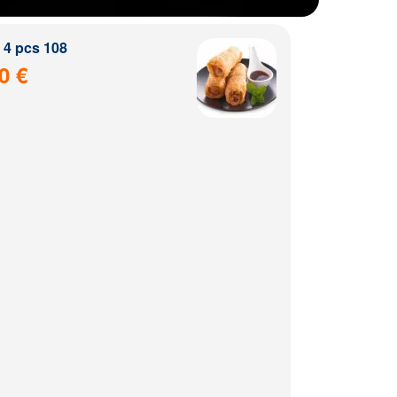
4 pcs 108
0 €