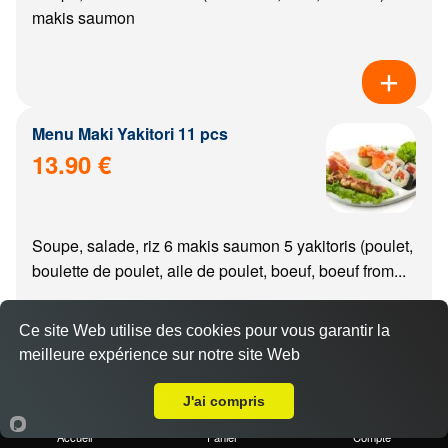
makis saumon
Menu Maki Yakitori 11 pcs
13.90 €
Soupe, salade, riz 6 makis saumon 5 yakitoris (poulet,
boulette de poulet, aile de poulet, boeuf, boeuf from...
Ce site Web utilise des cookies pour vous garantir la
meilleure expérience sur notre site Web
A Emporter sur Longvic
Menu california Yakitori 11 pcs
J'ai compris
14.90 €
Accueil
Panier
Compte