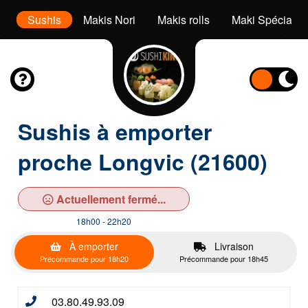
l
Sushis
Makis Nori
Makis rolls
Maki Spéciaux
Sushis à emporter
proche Longvic (21600)
Actuellement fermé...
18h00 - 22h20
À emporter
Livraison
Précommande pour 18h20
Précommande pour 18h45
03.80.49.93.09