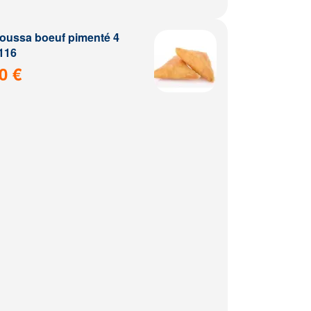
ussa boeuf pimenté 4
116
0 €