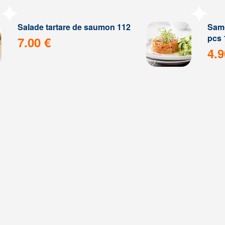
Salade tartare de saumon 112
Samo
pcs 
7.00 €
4.9