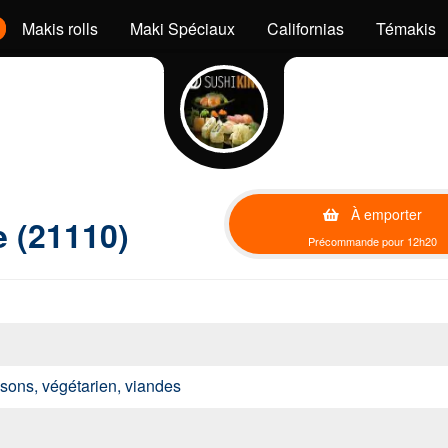
Makis rolls
Maki Spéciaux
Californias
Témakis
À emporter
e (21110)
Précommande pour 12h20
issons, végétarien, viandes