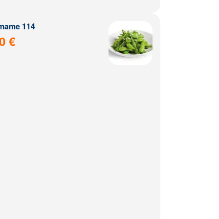
mame 114
0 €