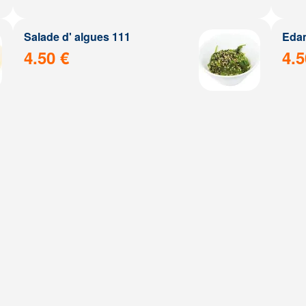
Salade d' algues 111
Eda
4.50 €
4.5