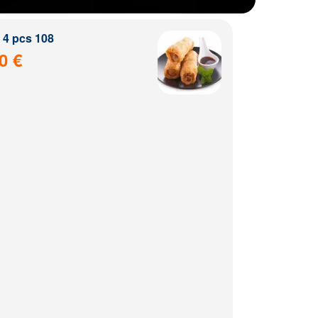
4 pcs 108
0 €