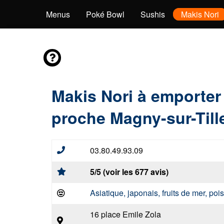
Sashimis
Menus
Poké Bowl
Sushis
Makis Nori
Makis Nori à emporter
proche Magny-sur-Till
03.80.49.93.09
5/5 (voir les 677 avis)
Asiatique, japonais, fruits de mer, po
16 place Emile Zola