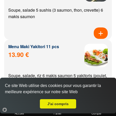
Soupe, salade 5 sushis (3 saumon, thon, crevette) 6
makis saumon
Menu Maki Yakitori 11 pcs
13.90 €
Soupe, salade, riz 6 makis saumon 5 yakitoris (poulet,
boulette de poulet, aile de poulet, boeuf, boeuf from...
Ce site Web utilise des cookies pour vous garantir la
meilleure expérience sur notre site Web
A Emporter sur Montliot-et-Courcelles
J'ai compris
Menu california Yakitori 11 pcs
Accueil
Panier
Compte