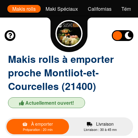
ri
Makis rolls
Maki Spéciaux
Californias
Témaki
Makis rolls à emporter
proche Montliot-et-
Courcelles (21400)
Actuellement ouvert!
À emporter
Livraison
Préparation : 20 min
Livraison : 30 à 45 mn