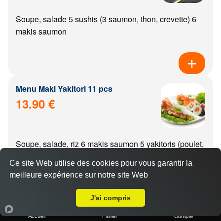
Soupe, salade 5 sushis (3 saumon, thon, crevette) 6
makis saumon
Menu Maki Yakitori 11 pcs
13.90 €
Soupe, salade, riz 6 makis saumon 5 yakitoris (poulet,
boulette de poulet, aile de poulet, boeuf, boeuf from...
Ce site Web utilise des cookies pour vous garantir la
meilleure expérience sur notre site Web
A Emporter sur Perrigny Lès Dijon
J'ai compris
Menu california Yakitori 11 pcs
Accueil
Panier
Compte