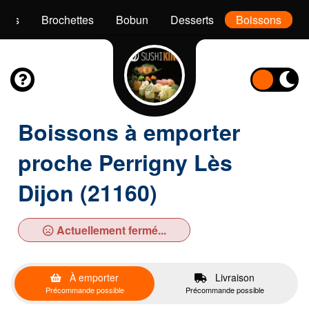
akis
Brochettes
Bobun
Desserts
Boissons
Boissons à emporter
proche Perrigny Lès
Dijon (21160)
Actuellement fermé...
À emporter
Livraison
Précommande possible
Précommande possible