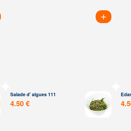
Salade d' algues 111
Eda
4.50 €
4.5