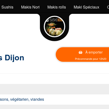
Sushis
Makis Nori
Makis rolls
Maki Spéciaux
C
À emporter
s Dijon
Précommande pour 12h20
issons, végétarien, viandes