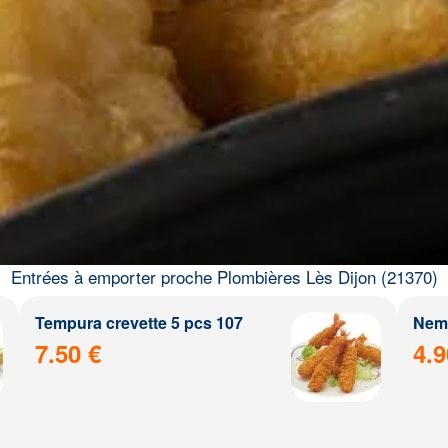
Entrées à emporter proche Plombières Lès Dijon (21370)
Tempura crevette 5 pcs 107
Nem 
7.50 €
4.9