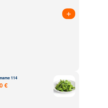
mame 114
0 €