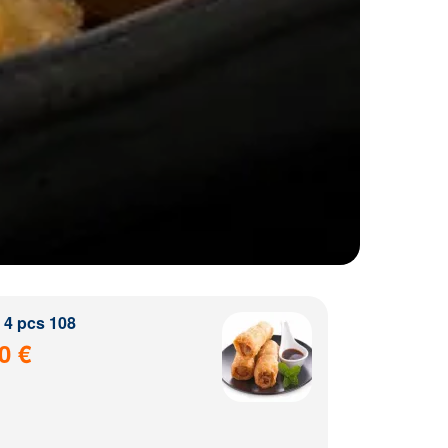
4 pcs 108
0 €