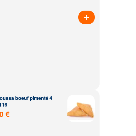
ussa boeuf pimenté 4
116
0 €