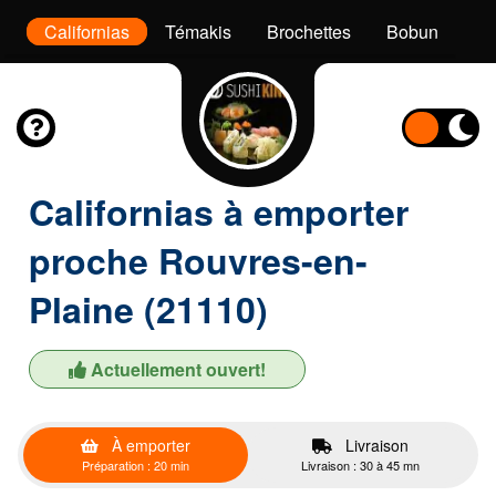
x
Californias
Témakis
Brochettes
Bobun
De
Californias à emporter
proche Rouvres-en-
Plaine (21110)
Actuellement ouvert!
À emporter
Livraison
Préparation : 20 min
Livraison : 30 à 45 mn