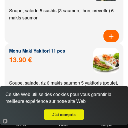
Soupe, salade 5 sushis (3 saumon, thon, crevette) 6
makis saumon
Menu Maki Yakitori 11 pcs
13.90 €
Soupe, salade, riz 6 makis saumon 5 yakitoris (poulet,
boulette de poulet, aile de poulet, boeuf, boeuf from...
Ce site Web utilise des cookies pour vous garantir la
meilleure expérience sur notre site Web
A Emporter sur Rouvres-en-Plaine
J'ai compris
Menu california Yakitori 11 pcs
Accueil
Panier
Compte