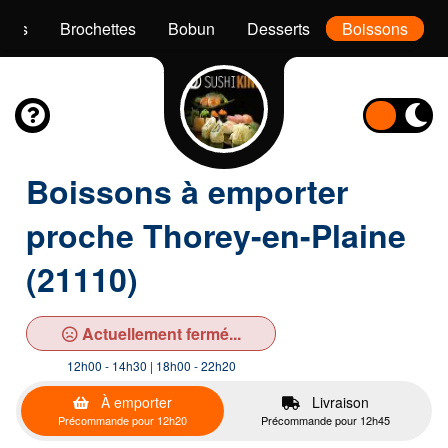
akis
Brochettes
Bobun
Desserts
Boissons
Boissons à emporter
proche Thorey-en-Plaine
(21110)
Actuellement fermé...
12h00 - 14h30 | 18h00 - 22h20
À emporter
Livraison
Précommande pour 12h20
Précommande pour 12h45