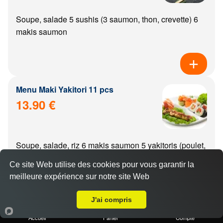
Soupe, salade 5 sushis (3 saumon, thon, crevette) 6
makis saumon
Menu Maki Yakitori 11 pcs
13.90 €
Soupe, salade, riz 6 makis saumon 5 yakitoris (poulet,
boulette de poulet, aile de poulet, boeuf, boeuf from...
Ce site Web utilise des cookies pour vous garantir la
meilleure expérience sur notre site Web
A Emporter sur Thorey-en-Plaine
J'ai compris
Menu california Yakitori 11 pcs
Accueil
Panier
Compte