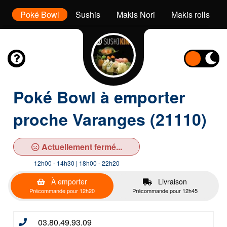
s
Poké Bowl
Sushis
Makis Nori
Makis rolls
Poké Bowl à emporter
proche Varanges (21110)
Actuellement fermé...
12h00 - 14h30 | 18h00 - 22h20
À emporter
Livraison
Précommande pour 12h20
Précommande pour 12h45
03.80.49.93.09