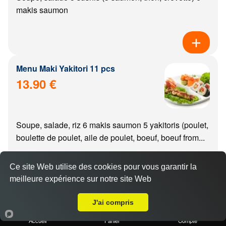
makis saumon
Menu Maki Yakitori 11 pcs
13.90 €
Soupe, salade, riz 6 makis saumon 5 yakitoris (poulet,
boulette de poulet, aile de poulet, boeuf, boeuf from...
Ce site Web utilise des cookies pour vous garantir la
meilleure expérience sur notre site Web
A Emporter sur Varanges
Menu california Yakitori 11 pcs
J'ai compris
14.90 €
Accueil
Panier
Compte