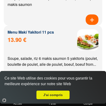
makis saumon
Menu Maki Yakitori 11 pcs
13.90 €
Soupe, salade, riz 6 makis saumon 5 yakitoris (poulet,
boulette de poulet, aile de poulet, boeuf, boeuf from...
Ce site Web utilise des cookies pour vous garantir la
meilleure expérience sur notre site Web
Livraison sur Dijon Centre
Menu california Yakitori 11 pcs
J'ai compris
14.90 €
Accueil
Panier
Compte