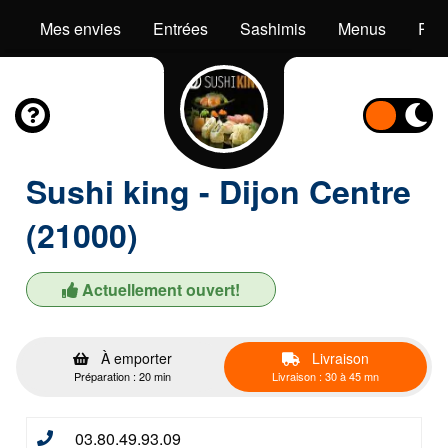
Mes envies
Entrées
Sashimis
Menus
Pok
Sushi king - Dijon Centre
(21000)
Actuellement ouvert!
À emporter
Livraison
Préparation : 20 min
Livraison : 30 à 45 mn
03.80.49.93.09