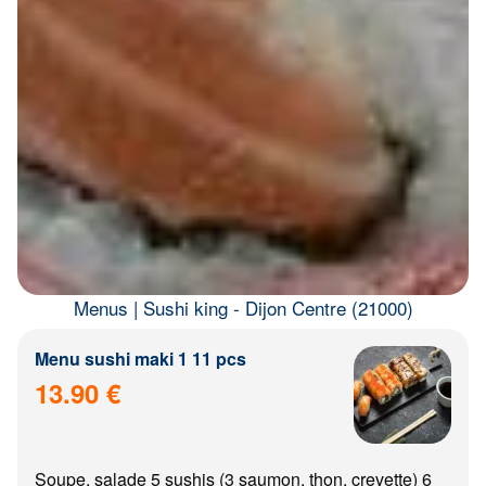
Menus | Sushi king - Dijon Centre (21000)
Menu sushi maki 1 11 pcs
13.90 €
Soupe, salade 5 sushis (3 saumon, thon, crevette) 6