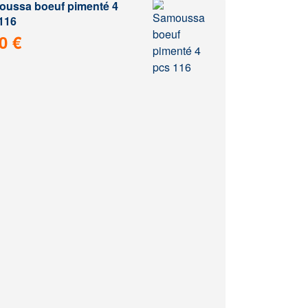
ussa boeuf pimenté 4
116
0 €