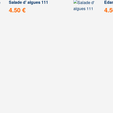
Salade d' algues 111
Eda
4.50 €
4.5