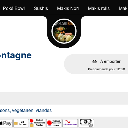
Poké Bowl
Sushis
Makis Nori
Makis rolls
Mak
ontagne
À emporter
Précommande pour 12h20
issons, végétarien, viandes