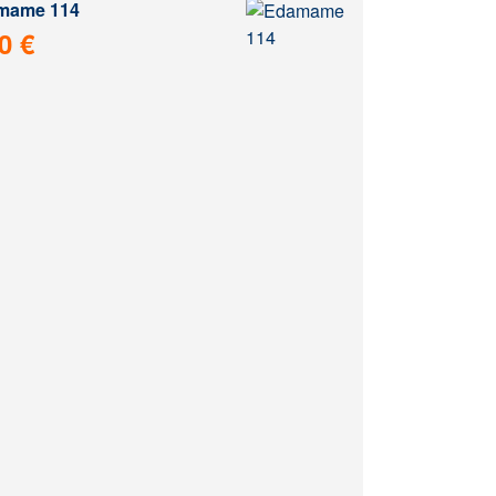
mame 114
0 €