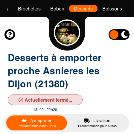
akis
Brochettes
Bobun
Desserts
Boissons
Desserts à emporter
proche Asnieres les
Dijon (21380)
Actuellement fermé...
18h00 - 22h20
À emporter
Livraison
Précommande pour 18h20
Précommande pour 18h45