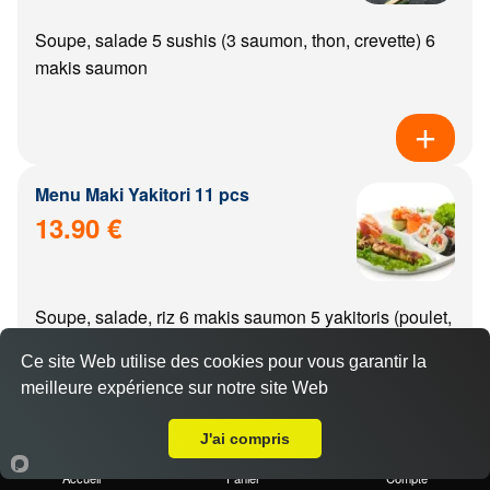
Soupe, salade 5 sushis (3 saumon, thon, crevette) 6
makis saumon
Menu Maki Yakitori 11 pcs
13.90 €
Soupe, salade, riz 6 makis saumon 5 yakitoris (poulet,
boulette de poulet, aile de poulet, boeuf, boeuf from...
Ce site Web utilise des cookies pour vous garantir la
meilleure expérience sur notre site Web
A Emporter sur Asnieres les Dijon
J'ai compris
Menu california Yakitori 11 pcs
Accueil
Panier
Compte