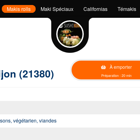
Makis rolls
Maki Spéciaux
Californias
Témakis
À emporter
ijon (21380)
Préparation : 20 min
issons, végétarien, viandes