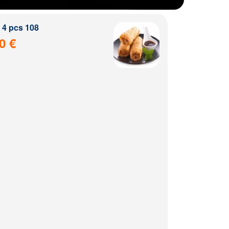
4 pcs 108
0 €