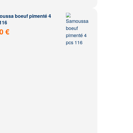
ussa boeuf pimenté 4
116
0 €