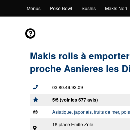
Sashimis
Menus
Poké Bowl
Sushis
Makis Nori
Makis rolls à emporter
proche Asnieres les D
03.80.49.93.09
5/5 (voir les 677 avis)
Asiatique, japonais, fruits de mer, po
16 place Emile Zola