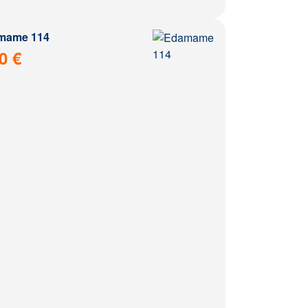
mame 114
0 €