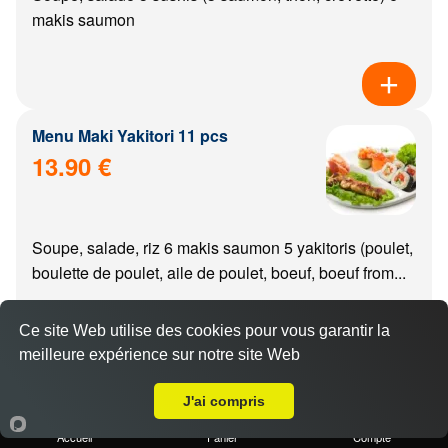
makis saumon
Menu Maki Yakitori 11 pcs
13.90 €
Soupe, salade, riz 6 makis saumon 5 yakitoris (poulet,
boulette de poulet, aile de poulet, boeuf, boeuf from...
Ce site Web utilise des cookies pour vous garantir la
meilleure expérience sur notre site Web
A Emporter sur Cérilly
Menu california Yakitori 11 pcs
J'ai compris
14.90 €
Accueil
Panier
Compte