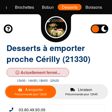
akis
Brochettes
Bobun
Desserts
Boissons
Desserts à emporter
proche Cérilly (21330)
Actuellement fermé...
12h00 - 14h30 | 18h00 - 22h20
À emporter
Livraison
Précommande pour 12h20
Précommande pour 12h45
03.80.49.93.09