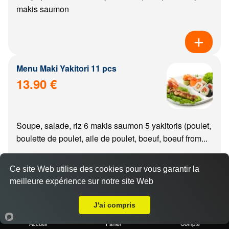
makis saumon
Menu Maki Yakitori 11 pcs
13.90 €
Soupe, salade, riz 6 makis saumon 5 yakitoris (poulet,
boulette de poulet, aile de poulet, boeuf, boeuf from...
Ce site Web utilise des cookies pour vous garantir la
meilleure expérience sur notre site Web
A Emporter sur Cérilly
Menu california Yakitori 11 pcs
J'ai compris
14.90 €
Accueil
Panier
Compte