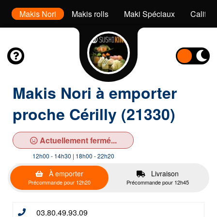
s
Makis Nori
Makis rolls
Maki Spéciaux
Califor
Makis Nori à emporter
proche Cérilly (21330)
Actuellement fermé...
12h00 - 14h30 | 18h00 - 22h20
À emporter
Livraison
Précommande pour 12h20
Précommande pour 12h45
03.80.49.93.09