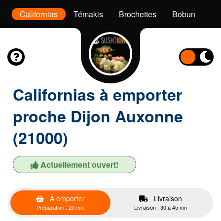
x
Californias
Témakis
Brochettes
Bobun
De
Californias à emporter
proche Dijon Auxonne
(21000)
Actuellement ouvert!
À emporter
Livraison
Préparation : 20 min
Livraison : 30 à 45 mn