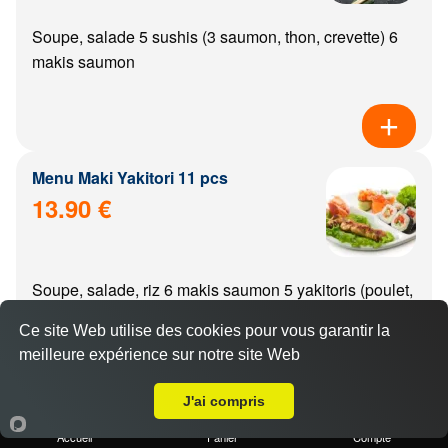
Soupe, salade 5 sushis (3 saumon, thon, crevette) 6
makis saumon
Menu Maki Yakitori 11 pcs
13.90 €
Soupe, salade, riz 6 makis saumon 5 yakitoris (poulet,
boulette de poulet, aile de poulet, boeuf, boeuf from...
Ce site Web utilise des cookies pour vous garantir la
meilleure expérience sur notre site Web
A Emporter sur Dijon Auxonne
J'ai compris
Menu california Yakitori 11 pcs
Accueil
Panier
Compte