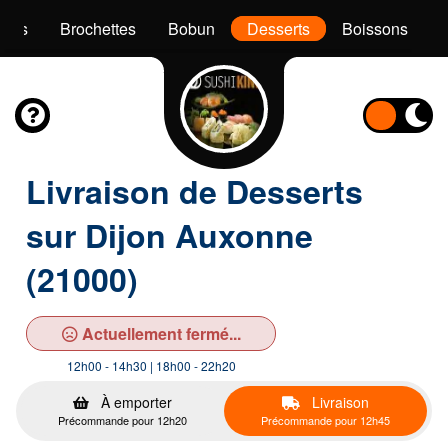
akis
Brochettes
Bobun
Desserts
Boissons
Livraison de Desserts
sur Dijon Auxonne
(21000)
Actuellement fermé...
12h00 - 14h30 | 18h00 - 22h20
À emporter
Livraison
Précommande pour 12h20
Précommande pour 12h45