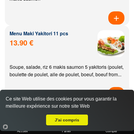
Menu Maki Yakitori 11 pcs
13.90 €
Soupe, salade, riz 6 makis saumon 5 yakitoris (poulet,
boulette de poulet, aile de poulet, boeuf, boeuf from...
Ce site Web utilise des cookies pour vous garantir la
meilleure expérience sur notre site Web
Menu california Yakitori 11 pcs
Livraison sur Dijon Auxonne
14.90 €
J'ai compris
Accueil
Panier
Compte