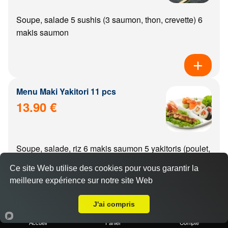
Soupe, salade 5 sushis (3 saumon, thon, crevette) 6
makis saumon
Menu Maki Yakitori 11 pcs
13.90 €
Soupe, salade, riz 6 makis saumon 5 yakitoris (poulet,
boulette de poulet, aile de poulet, boeuf, boeuf from...
Ce site Web utilise des cookies pour vous garantir la
meilleure expérience sur notre site Web
A Emporter sur Dijon Valendons
J'ai compris
Menu california Yakitori 11 pcs
Accueil
Panier
Compte