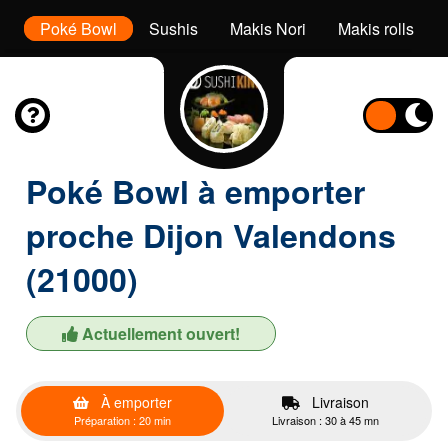
s
Poké Bowl
Sushis
Makis Nori
Makis rolls
Poké Bowl à emporter
proche Dijon Valendons
(21000)
Actuellement ouvert!
À emporter
Livraison
Préparation : 20 min
Livraison : 30 à 45 mn