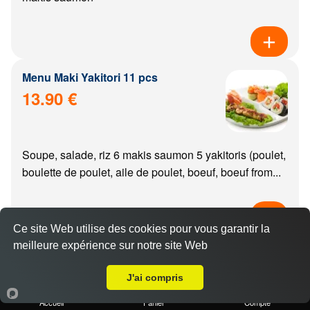
Menu Maki Yakitori 11 pcs
13.90 €
Soupe, salade, riz 6 makis saumon 5 yakitoris (poulet,
boulette de poulet, aile de poulet, boeuf, boeuf from...
Ce site Web utilise des cookies pour vous garantir la
meilleure expérience sur notre site Web
Menu california Yakitori 11 pcs
Livraison sur Dijon Valendons
14.90 €
J'ai compris
Accueil
Panier
Compte