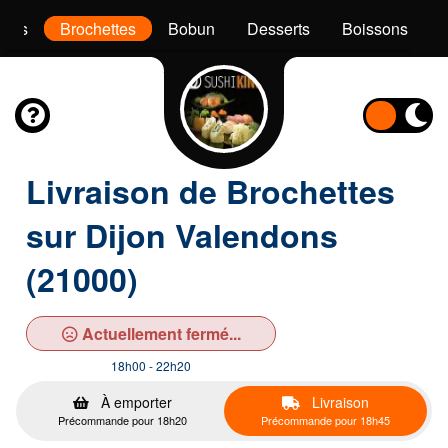
akis
Brochettes
Bobun
Desserts
Boissons
Livraison de Brochettes
sur Dijon Valendons
(21000)
Actuellement fermé...
18h00 - 22h20
À emporter
Livraison
Précommande pour 18h20
Précommande pour 18h45