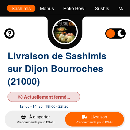
es
Sashimis
Menus
Poké Bowl
Sushis
Makis
Livraison de Sashimis
sur Dijon Bourroches
(21000)
Actuellement fermé...
12h00 - 14h30 | 18h00 - 22h20
À emporter
Livraison
Précommande pour 12h20
Précommande pour 12h45