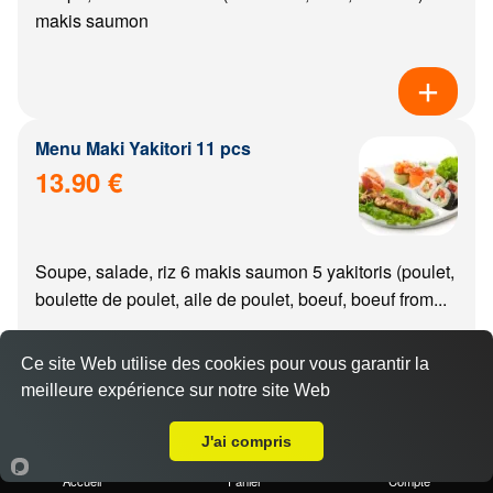
makis saumon
Menu Maki Yakitori 11 pcs
13.90 €
Soupe, salade, riz 6 makis saumon 5 yakitoris (poulet,
boulette de poulet, aile de poulet, boeuf, boeuf from...
Ce site Web utilise des cookies pour vous garantir la
meilleure expérience sur notre site Web
Livraison sur Dijon Bourroches
Menu california Yakitori 11 pcs
J'ai compris
14.90 €
Accueil
Panier
Compte