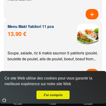
Menu Maki Yakitori 11 pcs
13.90 €
Soupe, salade, riz 6 makis saumon 5 yakitoris (poulet,
boulette de poulet, aile de poulet, boeuf, boeuf from...
Ce site Web utilise des cookies pour vous garantir la
meilleure expérience sur notre site Web
Menu california Yakitori 11 pcs
Livraison sur Dijon Fauconnet
14.90 €
J'ai compris
Accueil
Panier
Compte