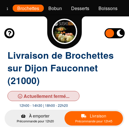
akis
Brochettes
Bobun
Desserts
Boissons
Livraison de Brochettes
sur Dijon Fauconnet
(21000)
Actuellement fermé...
12h00 - 14h30 | 18h00 - 22h20
À emporter
Livraison
Précommande pour 12h20
Précommande pour 12h45