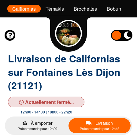
x
Californias
Témakis
Brochettes
Bobun
De
Livraison de Californias
sur Fontaines Lès Dijon
(21121)
Actuellement fermé...
12h00 - 14h30 | 18h00 - 22h20
À emporter
Livraison
Précommande pour 12h20
Précommande pour 12h45