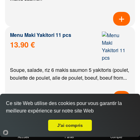
Menu Maki Yakitori 11 pcs
13.90 €
Soupe, salade, riz 6 makis saumon 5 yakitoris (poulet,
boulette de poulet, aile de poulet, boeuf, boeuf from...
Ce site Web utilise des cookies pour vous garantir la
meilleure expérience sur notre site Web
Menu california Yakitori 11 pcs
Livraison sur Fontaines Lès Dijon
14.90 €
J'ai compris
Accueil
Panier
Compte