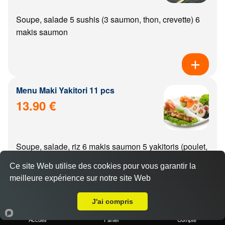
Soupe, salade 5 sushis (3 saumon, thon, crevette) 6
makis saumon
Menu Maki Yakitori 11 pcs
13.90 €
Soupe, salade, riz 6 makis saumon 5 yakitoris (poulet,
boulette de poulet, aile de poulet, boeuf, boeuf from...
Ce site Web utilise des cookies pour vous garantir la
meilleure expérience sur notre site Web
A Emporter sur Dijon Montmuzard
J'ai compris
Menu california Yakitori 11 pcs
Accueil
Panier
Compte