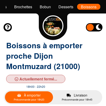
akis
Brochettes
Bobun
Desserts
Boissons
Boissons à emporter
proche Dijon
Montmuzard (21000)
Actuellement fermé...
18h00 - 22h20
À emporter
Livraison
Précommande pour 18h20
Précommande pour 18h45