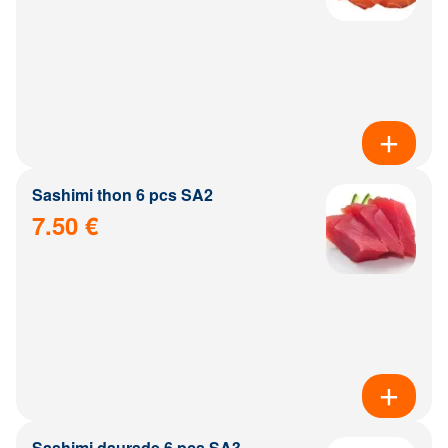
Sashimi thon 6 pcs SA2
7.50 €
Sashimi daurade 6 pcs SA3