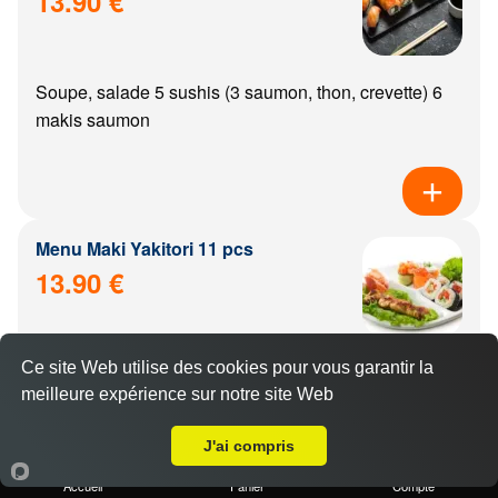
13.90 €
Soupe, salade 5 sushis (3 saumon, thon, crevette) 6
makis saumon
Menu Maki Yakitori 11 pcs
13.90 €
Ce site Web utilise des cookies pour vous garantir la
Soupe, salade, riz 6 makis saumon 5 yakitoris (poulet,
meilleure expérience sur notre site Web
boulette de poulet, aile de poulet, boeuf, boeuf from...
A Emporter sur Dijon Montmuzard
J'ai compris
Accueil
Panier
Compte