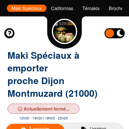
ls
Maki Spéciaux
Californias
Témakis
Brochette
Maki Spéciaux à
emporter
proche Dijon
Montmuzard (21000)
Actuellement fermé...
12h00 - 14h30 | 18h00 - 22h20
À emporter
Livraison