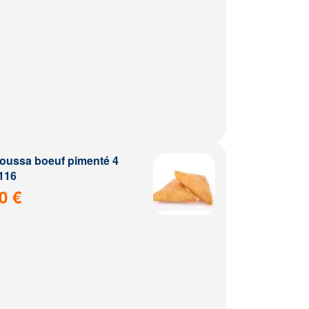
ussa boeuf pimenté 4
116
0 €