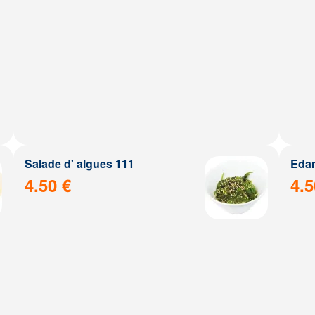
Salade d' algues 111
Eda
4.50 €
4.5