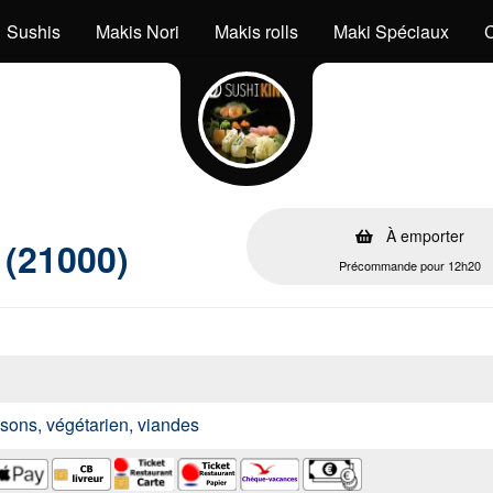
Sushis
Makis Nori
Makis rolls
Maki Spéciaux
C
À emporter
 (21000)
Précommande pour 12h20
issons, végétarien, viandes