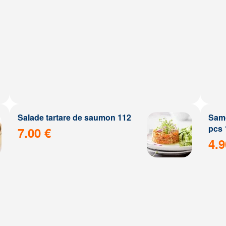
Salade tartare de saumon 112
Samo
pcs 
7.00 €
4.9