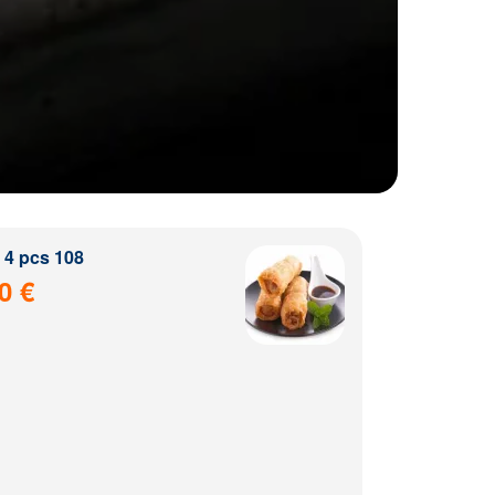
4 pcs 108
0 €