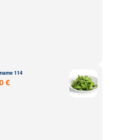
mame 114
0 €