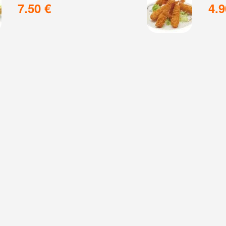
7.50 €
4.9