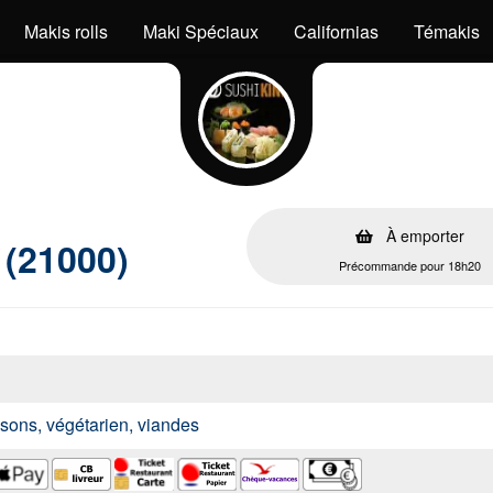
Makis rolls
Maki Spéciaux
Californias
Témakis
À emporter
 (21000)
Précommande pour 18h20
issons, végétarien, viandes